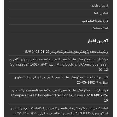
ارسال مقاله
تماس با ما
واژه نامه اختصاصی
نقشه سایت
آخرین اخبار
رنکینگ مجله پژوهش های فلسفی کلامی در SJR
1403-01-25
فراخوان: مجله پژوهش های فلسفی کلامی، ویژه نامه « ذهن، بدن و آگاهی»،
"Mind, Body, and Consciousness"، بهار ۱۴۰۳، Spring 2024
1402-
01-12
کسب رتبه الف مجله پژوهش های فلسفی کلامی در ارزیابی وزارت علوم،
سال ۱۴۰۱
1402-05-20
فراخوان: مجله پژوهش های فلسفی کلامی، ویژه نامه فلسفه دین تطبیقی،
,Comparative Philosophy of Religion (Autumn 2023)
1401-12-
10
نمایه شدن مجله پژوهش های فلسفی کلامی در پایگاه استنادی بین المللی
اسکوپوس ( SCOPUS) و کسب رتبه الف در سالهای ، ۱۴۰۱ ، ۱۴۰۰، ۱۳۹۹،