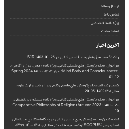
ارسال مقاله
تماس با ما
واژه نامه اختصاصی
نقشه سایت
آخرین اخبار
رنکینگ مجله پژوهش های فلسفی کلامی در SJR
1403-01-25
فراخوان: مجله پژوهش های فلسفی کلامی، ویژه نامه « ذهن، بدن و آگاهی»،
"Mind, Body, and Consciousness"، بهار ۱۴۰۳، Spring 2024
1402-
01-12
کسب رتبه الف مجله پژوهش های فلسفی کلامی در ارزیابی وزارت علوم،
سال ۱۴۰۱
1402-05-20
فراخوان: مجله پژوهش های فلسفی کلامی، ویژه نامه فلسفه دین تطبیقی،
,Comparative Philosophy of Religion (Autumn 2023)
1401-12-
10
نمایه شدن مجله پژوهش های فلسفی کلامی در پایگاه استنادی بین المللی
اسکوپوس ( SCOPUS) و کسب رتبه الف در سالهای ، ۱۴۰۱ ، ۱۴۰۰، ۱۳۹۹،