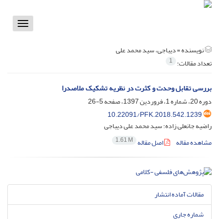
Toggle
vigation
نویسنده =
دیباجی، سید محمد علی
1
تعداد مقالات:
بررسی تقابل وحدت و کثرت در نظریه تشکیک ملاصدرا
دوره 20، شماره 1، فروردین 1397، صفحه
5-26
10.22091/PFK.2018.542.1239
راضیه جانعلی زاده؛ سید محمد علی دیباجی
1.61 M
مشاهده مقاله
اصل مقاله
مقالات آماده انتشار
شماره جاری