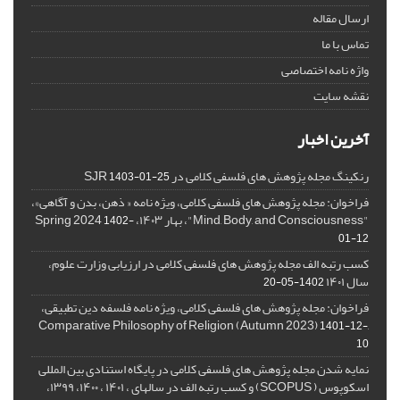
ارسال مقاله
تماس با ما
واژه نامه اختصاصی
نقشه سایت
آخرین اخبار
رنکینگ مجله پژوهش های فلسفی کلامی در SJR
1403-01-25
فراخوان: مجله پژوهش های فلسفی کلامی، ویژه نامه « ذهن، بدن و آگاهی»،
"Mind, Body, and Consciousness"، بهار ۱۴۰۳، Spring 2024
1402-
01-12
کسب رتبه الف مجله پژوهش های فلسفی کلامی در ارزیابی وزارت علوم،
سال ۱۴۰۱
1402-05-20
فراخوان: مجله پژوهش های فلسفی کلامی، ویژه نامه فلسفه دین تطبیقی،
,Comparative Philosophy of Religion (Autumn 2023)
1401-12-
10
نمایه شدن مجله پژوهش های فلسفی کلامی در پایگاه استنادی بین المللی
اسکوپوس ( SCOPUS) و کسب رتبه الف در سالهای ، ۱۴۰۱ ، ۱۴۰۰، ۱۳۹۹،