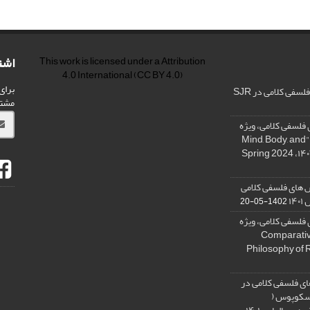
اشت
This work is licensed under a
Attribution
4.0 International
(CC BY 4.0)
برای
فی کلامی در SJR
مشت
فلسفی کلامی، ویژه
نامه « ذهن، بدن و آگاهی»، "Mind, Body, and
 های فلسفی کلامی
۱۴
1402-05-20
فلسفی کلامی، ویژه
فلسفه دین تطبیقی، ,Comparative
Philosophy of 
ی فلسفی کلامی در
 اسکوپوس (