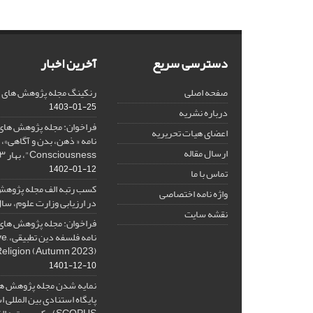
دسترسی سریع
آخرین اخبار
صفحه اصلی
رنکینگ مجله پژوهش های فلس
1403-01-25
درباره نشریه
فراخوان: مجله پژوهش های 
اعضای هیات تحریریه
ارسال مقاله
Consciousness"، بهار ۱۴۰۳، Spring 2024
1402-01-12
تماس با ما
کسب رتبه الف مجله پژوهش
واژه نامه اختصاصی
در ارزیابی وزارت علوم، سال ۰۱
نقشه سایت
فراخوان: مجله پژوهش های 
نامه 
Religion (Autumn 2023)
1401-12-10
نمایه شدن مجله پژوهش ها
پایگاه استنادی بین المللی