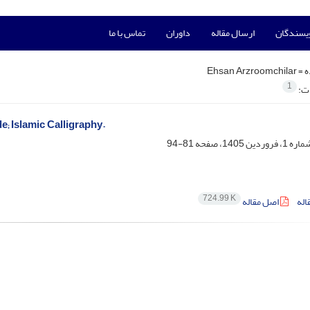
ویسندگان
ارسال مقاله
داوران
تماس با ما
ه =
Ehsan Arzroomchilar
1
ات:
; Islamic Calligraphy.
81-94
724.99 K
اله
اصل مقاله