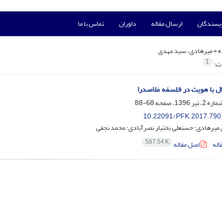
ویسندگان
ارسال مقاله
داوران
تماس با ما
ه =
میرهادی، سید مهدی
1
ات:
 با هویت در فلسفه ملاصدرا
68-88
10.22091/PFK.2017.790
میرهادی؛ حسنعلی بختیار نصرآبادی؛ محمد نجفی
587.54 K
اله
اصل مقاله