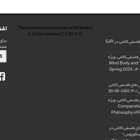
اشت
This work is licensed under a
Attribution
4.0 International
(CC BY 4.0)
برای
فی کلامی در SJR
مشت
فلسفی کلامی، ویژه
نامه « ذهن، بدن و آگاهی»، "Mind, Body, and
 های فلسفی کلامی
۱۴
1402-05-20
فلسفی کلامی، ویژه
فلسفه دین تطبیقی، ,Comparative
Philosophy of 
ی فلسفی کلامی در
 اسکوپوس (