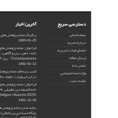
دسترسی سریع
آخرین اخبار
صفحه اصلی
رنکینگ مجله پژوهش های فلس
1403-01-25
درباره نشریه
فراخوان: مجله پژوهش های 
اعضای هیات تحریریه
ارسال مقاله
Consciousness"، بهار ۱۴۰۳، Spring 2024
1402-01-12
تماس با ما
کسب رتبه الف مجله پژوهش
واژه نامه اختصاصی
در ارزیابی وزارت علوم، سال ۰۱
نقشه سایت
فراخوان: مجله پژوهش های 
نامه 
Religion (Autumn 2023)
1401-12-10
نمایه شدن مجله پژوهش ها
پایگاه استنادی بین المللی