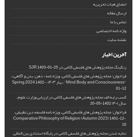
اعضای هیات تحریریه
ارسال مقاله
تماس با ما
واژه نامه اختصاصی
نقشه سایت
آخرین اخبار
رنکینگ مجله پژوهش های فلسفی کلامی در SJR
1403-01-25
فراخوان: مجله پژوهش های فلسفی کلامی، ویژه نامه « ذهن، بدن و آگاهی»،
"Mind, Body, and Consciousness"، بهار ۱۴۰۳، Spring 2024
1402-
01-12
کسب رتبه الف مجله پژوهش های فلسفی کلامی در ارزیابی وزارت علوم،
سال ۱۴۰۱
1402-05-20
فراخوان: مجله پژوهش های فلسفی کلامی، ویژه نامه فلسفه دین تطبیقی،
,Comparative Philosophy of Religion (Autumn 2023)
1401-12-
10
نمایه شدن مجله پژوهش های فلسفی کلامی در پایگاه استنادی بین المللی