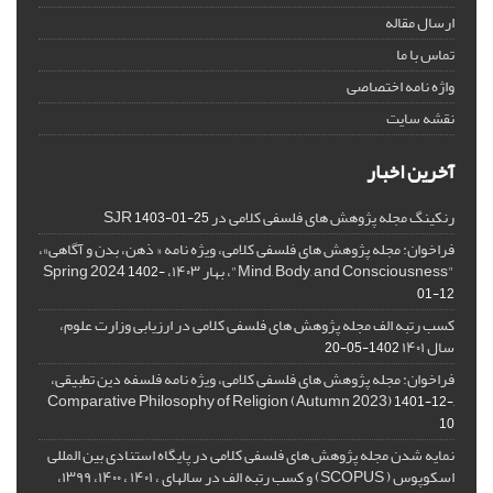
ارسال مقاله
تماس با ما
واژه نامه اختصاصی
نقشه سایت
آخرین اخبار
رنکینگ مجله پژوهش های فلسفی کلامی در SJR
1403-01-25
فراخوان: مجله پژوهش های فلسفی کلامی، ویژه نامه « ذهن، بدن و آگاهی»،
"Mind, Body, and Consciousness"، بهار ۱۴۰۳، Spring 2024
1402-
01-12
کسب رتبه الف مجله پژوهش های فلسفی کلامی در ارزیابی وزارت علوم،
سال ۱۴۰۱
1402-05-20
فراخوان: مجله پژوهش های فلسفی کلامی، ویژه نامه فلسفه دین تطبیقی،
,Comparative Philosophy of Religion (Autumn 2023)
1401-12-
10
نمایه شدن مجله پژوهش های فلسفی کلامی در پایگاه استنادی بین المللی
اسکوپوس ( SCOPUS) و کسب رتبه الف در سالهای ، ۱۴۰۱ ، ۱۴۰۰، ۱۳۹۹،