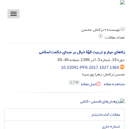
Toggle
vigation
نویسنده =
ترکمان، محسن
1
تعداد مقالات:
راه‌های مهار و تربیت قوّة خیال بر مبنای حکمت اسلامی
دوره 19، شماره 3، آذر 1396، صفحه
46-65
10.22091/PFK.2017.1027.1364
محسن ترکمان؛ زهرا پورسینا
1.7 M
مشاهده مقاله
اصل مقاله
مقالات آماده انتشار
شماره جاری