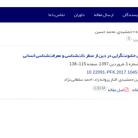
ویسندگان
ارسال مقاله
داوران
تماس با ما
ه =
جمشیدی، محمد حسین
1
ات:
 خشونت‌‌گرایی در دین از منظر ذات‌شناسی و معرفت‌شناسی انسانی
115-138
10.22091/PFK.2017.1045
جمشیدی؛ الناز پروانه زاد؛ احمد سلطانی نژاد
1.61 M
اله
اصل مقاله