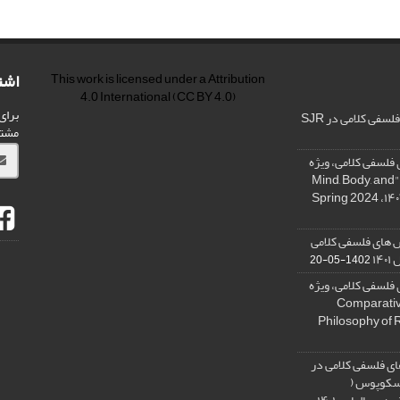
اشت
This work is licensed under a
Attribution
4.0 International
(CC BY 4.0)
برای
فی کلامی در SJR
مشت
فلسفی کلامی، ویژه
نامه « ذهن، بدن و آگاهی»، "Mind, Body, and
 های فلسفی کلامی
۱۴
1402-05-20
فلسفی کلامی، ویژه
فلسفه دین تطبیقی، ,Comparative
Philosophy of 
ی فلسفی کلامی در
 اسکوپوس (