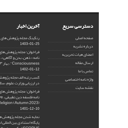
دسترسی سریع
آخرین اخبار
صفحه اصلی
رنکینگ مجله پژوهش های فلس
1403-01-25
درباره نشریه
فراخوان: مجله پژوهش های 
اعضای هیات تحریریه
ارسال مقاله
Consciousness"، بهار ۱۴۰۳، Spring 2024
1402-01-12
تماس با ما
کسب رتبه الف مجله پژوهش
واژه نامه اختصاصی
در ارزیابی وزارت علوم، سال ۰۱
نقشه سایت
فراخوان: مجله پژوهش های 
نامه 
Religion (Autumn 2023)
1401-12-10
نمایه شدن مجله پژوهش ها
پایگاه استنادی بین المللی