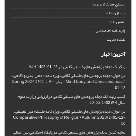
اعضای هیات تحریریه
ارسال مقاله
تماس با ما
واژه نامه اختصاصی
نقشه سایت
آخرین اخبار
رنکینگ مجله پژوهش های فلسفی کلامی در SJR
1403-01-25
فراخوان: مجله پژوهش های فلسفی کلامی، ویژه نامه « ذهن، بدن و آگاهی»،
"Mind, Body, and Consciousness"، بهار ۱۴۰۳، Spring 2024
1402-
01-12
کسب رتبه الف مجله پژوهش های فلسفی کلامی در ارزیابی وزارت علوم،
سال ۱۴۰۱
1402-05-20
فراخوان: مجله پژوهش های فلسفی کلامی، ویژه نامه فلسفه دین تطبیقی،
,Comparative Philosophy of Religion (Autumn 2023)
1401-12-
10
نمایه شدن مجله پژوهش های فلسفی کلامی در پایگاه استنادی بین المللی