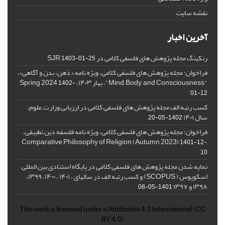
نقشه سایت
آخرین اخبار
رنکینگ مجله پژوهش های فلسفی کلامی در SJR
1403-01-25
فراخوان: مجله پژوهش های فلسفی کلامی، ویژه نامه « ذهن، بدن و آگاهی»،
"Mind, Body, and Consciousness"، بهار ۱۴۰۳، Spring 2024
1402-
01-12
کسب رتبه الف مجله پژوهش های فلسفی کلامی در ارزیابی وزارت علوم،
سال ۱۴۰۱
1402-05-20
فراخوان: مجله پژوهش های فلسفی کلامی، ویژه نامه فلسفه دین تطبیقی،
,Comparative Philosophy of Religion (Autumn 2023)
1401-12-
10
نمایه شدن مجله پژوهش های فلسفی کلامی در پایگاه استنادی بین المللی
اسکوپوس ( SCOPUS) و کسب رتبه الف در سالهای ، ۱۴۰۱ ، ۱۴۰۰، ۱۳۹۹،
۱۳۹۸ و ۱۳۹۷
1401-05-08
This work is licensed under a
Attribution 4.0 International
(CC
BY 4.0)