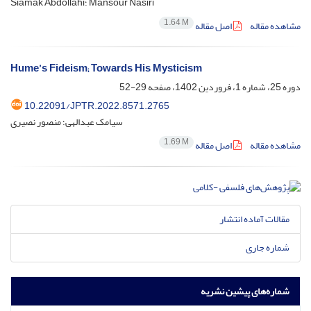
Siamak Abdollahi؛ Mansour Nasiri
1.64 M
مشاهده مقاله
اصل مقاله
Hume’s Fideism; Towards His Mysticism
دوره 25، شماره 1، فروردین 1402، صفحه
29-52
10.22091/JPTR.2022.8571.2765
سیامک عبدالهی؛ منصور نصیری
1.69 M
مشاهده مقاله
اصل مقاله
مقالات آماده انتشار
شماره جاری
شماره‌های پیشین نشریه