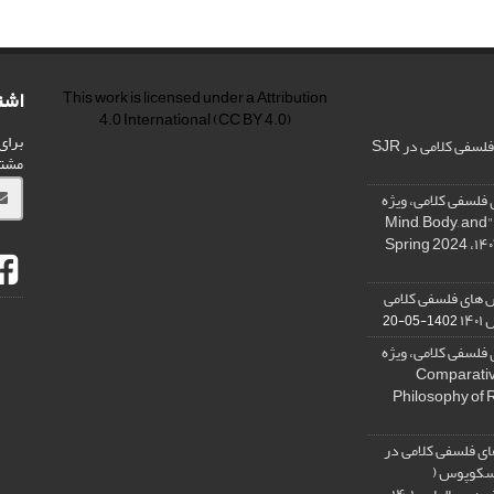
اشت
This work is licensed under a
Attribution
4.0 International
(CC BY 4.0)
برای
فی کلامی در SJR
مشت
فلسفی کلامی، ویژه
نامه « ذهن، بدن و آگاهی»، "Mind, Body, and
 های فلسفی کلامی
۱۴
1402-05-20
فلسفی کلامی، ویژه
فلسفه دین تطبیقی، ,Comparative
Philosophy of 
ی فلسفی کلامی در
 اسکوپوس (