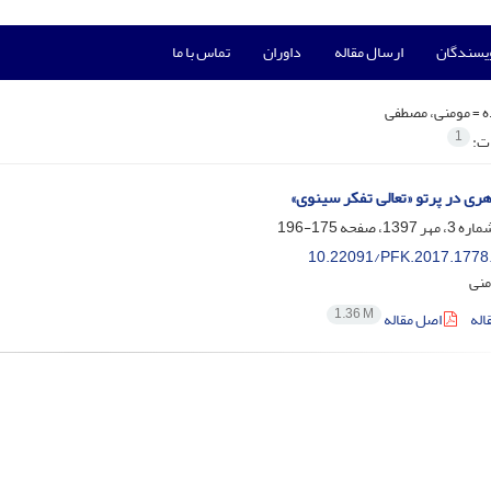
ویسندگان
ارسال مقاله
داوران
تماس با ما
ه =
مومنی، مصطفی
1
ات:
ی در پرتو «تعالی تفکر سینوی»
175-196
10.22091/PFK.2017.1778
منی
1.36 M
اله
اصل مقاله