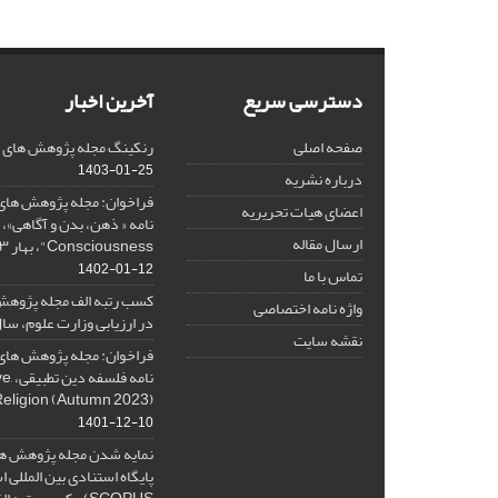
دسترسی سریع
آخرین اخبار
صفحه اصلی
رنکینگ مجله پژوهش های فلس
1403-01-25
درباره نشریه
فراخوان: مجله پژوهش های 
اعضای هیات تحریریه
ارسال مقاله
Consciousness"، بهار ۱۴۰۳، Spring 2024
1402-01-12
تماس با ما
کسب رتبه الف مجله پژوهش
واژه نامه اختصاصی
در ارزیابی وزارت علوم، سال ۰۱
نقشه سایت
فراخوان: مجله پژوهش های 
نامه 
Religion (Autumn 2023)
1401-12-10
نمایه شدن مجله پژوهش ها
پایگاه استنادی بین المللی