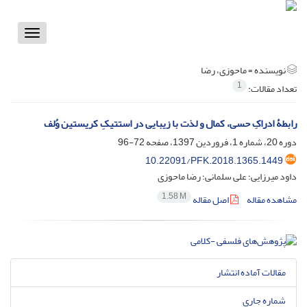
Toggle
vigation
نویسنده =
ماحوزی، رضا
1
تعداد مقالات:
رابطۀ ادراکِ حسی، کمال و لذت با زیبایی در استتیکِ کریستین وُلف
دوره 20، شماره 1، فروردین 1397، صفحه
72-96
10.22091/PFK.2018.1365.1449
داود میرزایی؛ علی سلمانی؛ رضا ماحوزی
1.58 M
مشاهده مقاله
اصل مقاله
مقالات آماده انتشار
شماره جاری