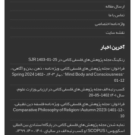
ارسال مقاله
تماس با ما
واژه نامه اختصاصی
نقشه سایت
آخرین اخبار
رنکینگ مجله پژوهش های فلسفی کلامی در SJR
1403-01-25
فراخوان: مجله پژوهش های فلسفی کلامی، ویژه نامه « ذهن، بدن و آگاهی»،
"Mind, Body, and Consciousness"، بهار ۱۴۰۳، Spring 2024
1402-
01-12
کسب رتبه الف مجله پژوهش های فلسفی کلامی در ارزیابی وزارت علوم،
سال ۱۴۰۱
1402-05-20
فراخوان: مجله پژوهش های فلسفی کلامی، ویژه نامه فلسفه دین تطبیقی،
,Comparative Philosophy of Religion (Autumn 2023)
1401-12-
10
نمایه شدن مجله پژوهش های فلسفی کلامی در پایگاه استنادی بین المللی
اسکوپوس ( SCOPUS) و کسب رتبه الف در سالهای ، ۱۴۰۱ ، ۱۴۰۰، ۱۳۹۹،