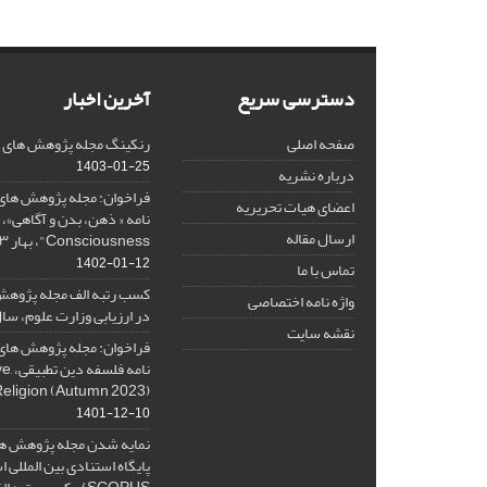
دسترسی سریع
آخرین اخبار
صفحه اصلی
رنکینگ مجله پژوهش های فلس
1403-01-25
درباره نشریه
فراخوان: مجله پژوهش های 
اعضای هیات تحریریه
ارسال مقاله
Consciousness"، بهار ۱۴۰۳، Spring 2024
1402-01-12
تماس با ما
کسب رتبه الف مجله پژوهش
واژه نامه اختصاصی
در ارزیابی وزارت علوم، سال ۰۱
نقشه سایت
فراخوان: مجله پژوهش های 
نامه 
Religion (Autumn 2023)
1401-12-10
نمایه شدن مجله پژوهش ها
پایگاه استنادی بین المللی