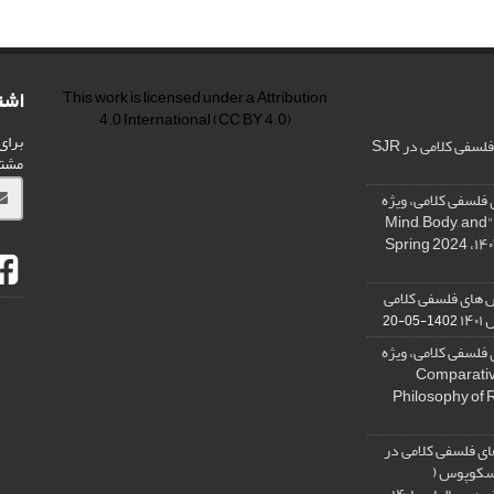
اشت
This work is licensed under a
Attribution
4.0 International
(CC BY 4.0)
برای
فی کلامی در SJR
مشت
فلسفی کلامی، ویژه
نامه « ذهن، بدن و آگاهی»، "Mind, Body, and
 های فلسفی کلامی
۱۴
1402-05-20
فلسفی کلامی، ویژه
فلسفه دین تطبیقی، ,Comparative
Philosophy of 
ی فلسفی کلامی در
 اسکوپوس (