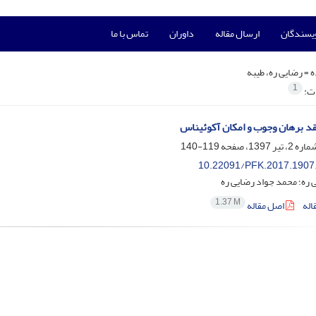
ویسندگان
ارسال مقاله
داوران
تماس با ما
ه =
رضایی ره، طیبه
1
ات:
قد برهان وجوب و امکان آکوئیناس
119-140
10.22091/PFK.2017.1907
 ره؛ محمد جواد رضایی ره
1.37 M
اله
اصل مقاله