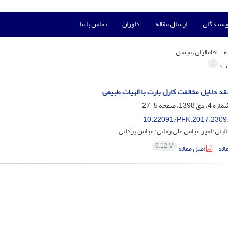
ویسندگان
ارسال مقاله
داوران
تماس با ما
ه =
آقامالیان، میشل
1
ات:
قد دلایل مخالفت کارل بارت با الهیات طبیعی
5-27
10.22091/PFK.2017.2309
لیان؛ امیر عباس علی زمانی؛ عباس یزدانی
6.12 M
اله
اصل مقاله