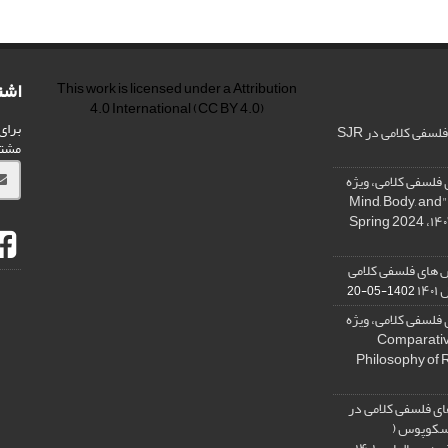
اشت
This work is licensed under a
Attribution
4.0 International
(CC BY 4.0)
برای
فی کلامی در SJR
مشت
فلسفی کلامی، ویژه
نامه « ذهن، بدن و آگاهی»، "Mind, Body, and
 های فلسفی کلامی
۱۴
1402-05-20
فلسفی کلامی، ویژه
فلسفه دین تطبیقی، ,Comparative
Philosophy of 
ی فلسفی کلامی در
 اسکوپوس (