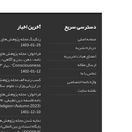
دسترسی سریع
آخرین اخبار
صفحه اصلی
رنکینگ مجله پژوهش های فلس
1403-01-25
درباره نشریه
فراخوان: مجله پژوهش های 
اعضای هیات تحریریه
ارسال مقاله
Consciousness"، بهار ۱۴۰۳، Spring 2024
1402-01-12
تماس با ما
کسب رتبه الف مجله پژوهش
واژه نامه اختصاصی
در ارزیابی وزارت علوم، سال ۰۱
نقشه سایت
فراخوان: مجله پژوهش های 
نامه 
Religion (Autumn 2023)
1401-12-10
نمایه شدن مجله پژوهش ها
پایگاه استنادی بین المللی