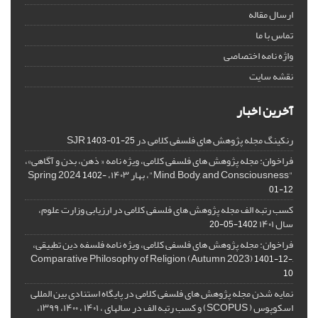
ارسال مقاله
تماس با ما
واژه نامه اختصاصی
نقشه سایت
آخرین اخبار
رنکینگ مجله پژوهش های فلسفی کلامی در SJR
1403-01-25
فراخوان: مجله پژوهش های فلسفی کلامی، ویژه نامه « ذهن، بدن و آگاهی»،
"Mind, Body, and Consciousness"، بهار ۱۴۰۳، Spring 2024
1402-
01-12
کسب رتبه الف مجله پژوهش های فلسفی کلامی در ارزیابی وزارت علوم،
سال ۱۴۰۱
1402-05-20
فراخوان: مجله پژوهش های فلسفی کلامی، ویژه نامه فلسفه دین تطبیقی،
,Comparative Philosophy of Religion (Autumn 2023)
1401-12-
10
نمایه شدن مجله پژوهش های فلسفی کلامی در پایگاه استنادی بین المللی
اسکوپوس ( SCOPUS) و کسب رتبه الف در سالهای ، ۱۴۰۱ ، ۱۴۰۰، ۱۳۹۹،