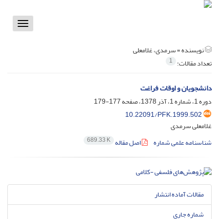
Toggle
vigation
نویسنده =
سرمدی، غلامعلی
1
تعداد مقالات:
دانشجویان و اوقات فراغت
دوره 1، شماره 1، آذر 1378، صفحه
177-179
10.22091/PFK.1999.502
غلامعلی سرمدی
689.33 K
شناسنامه علمی شماره
اصل مقاله
مقالات آماده انتشار
شماره جاری