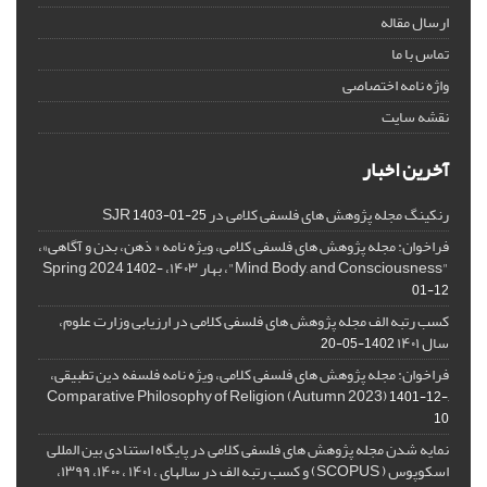
ارسال مقاله
تماس با ما
واژه نامه اختصاصی
نقشه سایت
آخرین اخبار
رنکینگ مجله پژوهش های فلسفی کلامی در SJR
1403-01-25
فراخوان: مجله پژوهش های فلسفی کلامی، ویژه نامه « ذهن، بدن و آگاهی»،
"Mind, Body, and Consciousness"، بهار ۱۴۰۳، Spring 2024
1402-
01-12
کسب رتبه الف مجله پژوهش های فلسفی کلامی در ارزیابی وزارت علوم،
سال ۱۴۰۱
1402-05-20
فراخوان: مجله پژوهش های فلسفی کلامی، ویژه نامه فلسفه دین تطبیقی،
,Comparative Philosophy of Religion (Autumn 2023)
1401-12-
10
نمایه شدن مجله پژوهش های فلسفی کلامی در پایگاه استنادی بین المللی
اسکوپوس ( SCOPUS) و کسب رتبه الف در سالهای ، ۱۴۰۱ ، ۱۴۰۰، ۱۳۹۹،