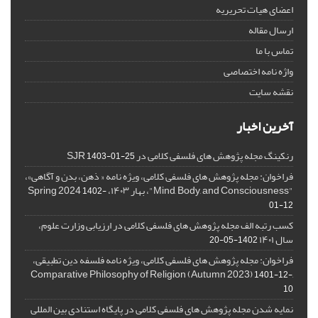
اعضای هیات تحریریه
ارسال مقاله
تماس با ما
واژه نامه اختصاصی
نقشه سایت
آخرین اخبار
رنکینگ مجله پژوهش های فلسفی کلامی در SJR
1403-01-25
فراخوان: مجله پژوهش های فلسفی کلامی، ویژه نامه « ذهن، بدن و آگاهی»،
"Mind, Body, and Consciousness"، بهار ۱۴۰۳، Spring 2024
1402-
01-12
کسب رتبه الف مجله پژوهش های فلسفی کلامی در ارزیابی وزارت علوم،
سال ۱۴۰۱
1402-05-20
فراخوان: مجله پژوهش های فلسفی کلامی، ویژه نامه فلسفه دین تطبیقی،
,Comparative Philosophy of Religion (Autumn 2023)
1401-12-
10
نمایه شدن مجله پژوهش های فلسفی کلامی در پایگاه استنادی بین المللی