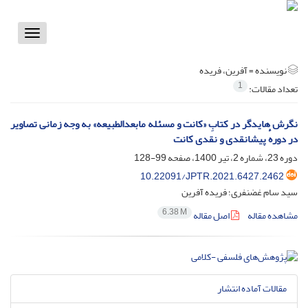
Toggle
vigation
نویسنده =
آفرین، فریده
1
تعداد مقالات:
نگرش ‌هایدگر در کتابِ «کانت و مسئله مابعدالطبیعه» به وجه زمانی تصاویر
در دورهٔ پیشانقدی و نقدی کانت
دوره 23، شماره 2، تیر 1400، صفحه
99-128
10.22091/JPTR.2021.6427.2462
سید سام غضنفری؛ فریده آفرین
6.38 M
مشاهده مقاله
اصل مقاله
مقالات آماده انتشار