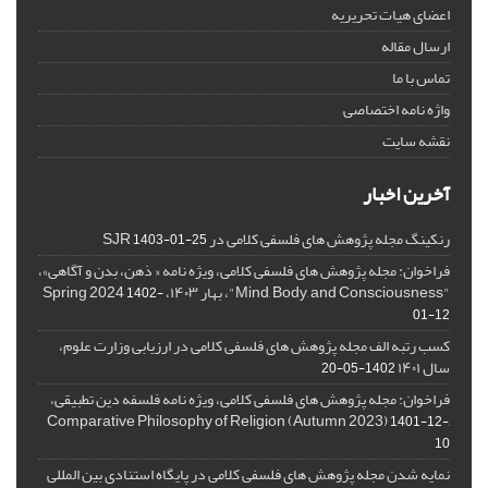
اعضای هیات تحریریه
ارسال مقاله
تماس با ما
واژه نامه اختصاصی
نقشه سایت
آخرین اخبار
رنکینگ مجله پژوهش های فلسفی کلامی در SJR
1403-01-25
فراخوان: مجله پژوهش های فلسفی کلامی، ویژه نامه « ذهن، بدن و آگاهی»،
"Mind, Body, and Consciousness"، بهار ۱۴۰۳، Spring 2024
1402-
01-12
کسب رتبه الف مجله پژوهش های فلسفی کلامی در ارزیابی وزارت علوم،
سال ۱۴۰۱
1402-05-20
فراخوان: مجله پژوهش های فلسفی کلامی، ویژه نامه فلسفه دین تطبیقی،
,Comparative Philosophy of Religion (Autumn 2023)
1401-12-
10
نمایه شدن مجله پژوهش های فلسفی کلامی در پایگاه استنادی بین المللی