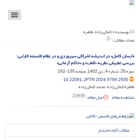
Toggle
vigation
نویسنده =
کمالی زاده، طاهره
1
تعداد مقالات:
«انسان کامل» در اندیشه اشراقی سهروردی و در نظام فلسفه فارابی:
بررسی تطبیقی نظریه «قطب» و «حاکم آرمانی»
دوره 25، شماره 4، دی 1402، صفحه
135-162
10.22091/JPTR.2024.9789.2935
طاهره کمالی زاده؛ محمد کمالی زاده
2.44 M
مشاهده مقاله
اصل مقاله
مقالات آماده انتشار