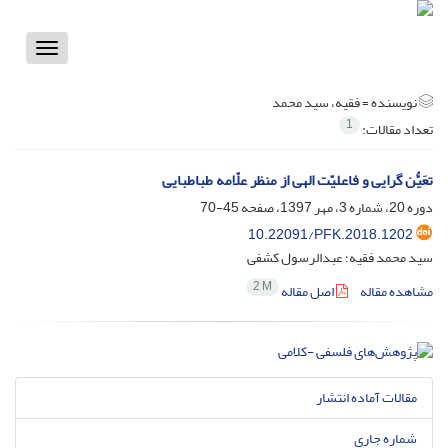
Toggle
vigation
نویسنده =
فقیه، سید محمد
1
تعداد مقالات:
تعَیُّن گرایی و فاعلیّت الهی از منظر علّامه طباطبایی
دوره 20، شماره 3، مهر 1397، صفحه
45-70
10.22091/PFK.2018.1202
سید محمد فقیه؛ عبدالرسول کشفی
2 M
مشاهده مقاله
اصل مقاله
مقالات آماده انتشار
شماره جاری