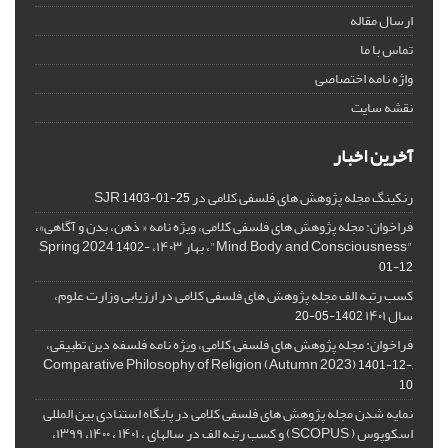
ارسال مقاله
تماس با ما
واژه نامه اختصاصی
نقشه سایت
آخرین اخبار
رنکینگ مجله پژوهش های فلسفی کلامی در SJR
1403-01-25
فراخوان: مجله پژوهش های فلسفی کلامی، ویژه نامه « ذهن، بدن و آگاهی»،
"Mind, Body, and Consciousness"، بهار ۱۴۰۳، Spring 2024
1402-
01-12
کسب رتبه الف مجله پژوهش های فلسفی کلامی در ارزیابی وزارت علوم،
سال ۱۴۰۱
1402-05-20
فراخوان: مجله پژوهش های فلسفی کلامی، ویژه نامه فلسفه دین تطبیقی،
,Comparative Philosophy of Religion (Autumn 2023)
1401-12-
10
نمایه شدن مجله پژوهش های فلسفی کلامی در پایگاه استنادی بین المللی
اسکوپوس ( SCOPUS) و کسب رتبه الف در سالهای ، ۱۴۰۱ ، ۱۴۰۰، ۱۳۹۹،