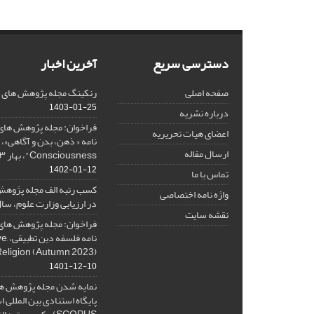
دسترسی سریع
آخرین اخبار
صفحه اصلی
رنکینگ مجله پژوهش های فلس
1403-01-25
درباره نشریه
فراخوان: مجله پژوهش های 
اعضای هیات تحریریه
ارسال مقاله
Consciousness"، بهار ۱۴۰۳، Spring 2024
1402-01-12
تماس با ما
کسب رتبه الف مجله پژوهش
واژه نامه اختصاصی
در ارزیابی وزارت علوم، سال ۰۱
نقشه سایت
فراخوان: مجله پژوهش های 
نامه 
Religion (Autumn 2023)
1401-12-10
نمایه شدن مجله پژوهش ها
پایگاه استنادی بین المللی