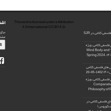
اشت
This work is licensed under a
Attribution
4.0 International
(CC BY 4.0)
برای
فی کلامی در SJR
مشت
فلسفی کلامی، ویژه
نامه « ذهن، بدن و آگاهی»، "Mind, Body, and
 های فلسفی کلامی
۱۴
1402-05-20
فلسفی کلامی، ویژه
فلسفه دین تطبیقی، ,Comparative
Philosophy of 
ی فلسفی کلامی در
 اسکوپوس (