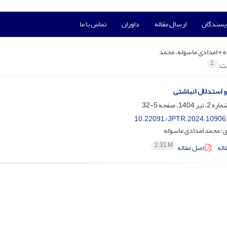
ویسندگان
ارسال مقاله
داوران
تماس با ما
ه =
امدادی ماسوله، محمد
1
ات:
و استدلال انباشتی
5-32
10.22091/JPTR.2024.10906
ی؛ محمد امدادی ماسوله
2.31 M
اله
اصل مقاله