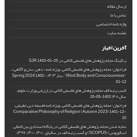
ارسال مقاله
تماس با ما
واژه نامه اختصاصی
نقشه سایت
آخرین اخبار
رنکینگ مجله پژوهش های فلسفی کلامی در SJR
1403-01-25
فراخوان: مجله پژوهش های فلسفی کلامی، ویژه نامه « ذهن، بدن و آگاهی»،
"Mind, Body, and Consciousness"، بهار ۱۴۰۳، Spring 2024
1402-
01-12
کسب رتبه الف مجله پژوهش های فلسفی کلامی در ارزیابی وزارت علوم،
سال ۱۴۰۱
1402-05-20
فراخوان: مجله پژوهش های فلسفی کلامی، ویژه نامه فلسفه دین تطبیقی،
,Comparative Philosophy of Religion (Autumn 2023)
1401-12-
10
نمایه شدن مجله پژوهش های فلسفی کلامی در پایگاه استنادی بین المللی
اسکوپوس ( SCOPUS) و کسب رتبه الف در سالهای ، ۱۴۰۱ ، ۱۴۰۰، ۱۳۹۹،