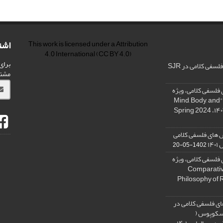
اشت
This work is licensed under a
Attribution
4.0 International
(CC BY 4.0)
برای
فی کلامی در SJR
مشت
فلسفی کلامی، ویژه
نامه « ذهن، بدن و آگاهی»، "Mind, Body, and
 های فلسفی کلامی
۱۴
1402-05-20
فلسفی کلامی، ویژه
فلسفه دین تطبیقی، ,Comparative
Philosophy of 
ی فلسفی کلامی در
 اسکوپوس (