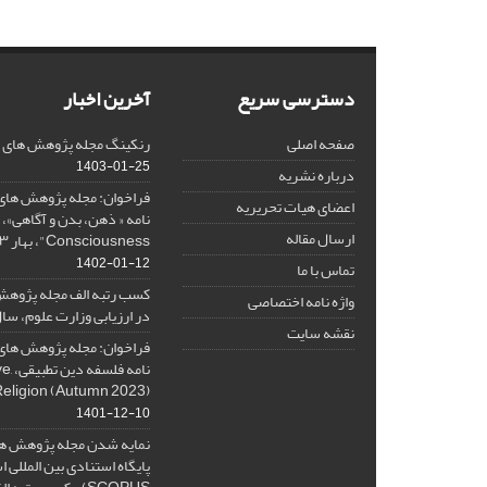
دسترسی سریع
آخرین اخبار
صفحه اصلی
رنکینگ مجله پژوهش های فلس
1403-01-25
درباره نشریه
فراخوان: مجله پژوهش های 
اعضای هیات تحریریه
ارسال مقاله
Consciousness"، بهار ۱۴۰۳، Spring 2024
1402-01-12
تماس با ما
کسب رتبه الف مجله پژوهش
واژه نامه اختصاصی
در ارزیابی وزارت علوم، سال ۰۱
نقشه سایت
فراخوان: مجله پژوهش های 
نامه 
Religion (Autumn 2023)
1401-12-10
نمایه شدن مجله پژوهش ها
پایگاه استنادی بین المللی