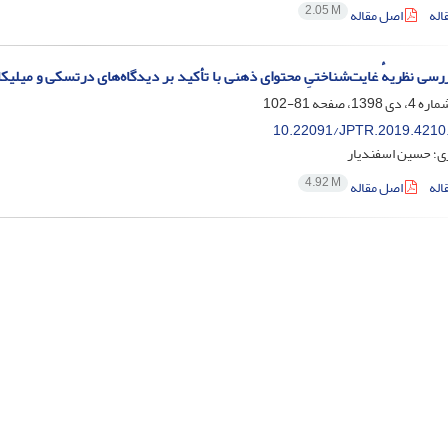
2.05 M
اله
اصل مقاله
ررسی نظریهٔ غایت‌شناختیِ محتوای ذهنی با تأکید بر دیدگاه‌های درتسکی و میلیک
81-102
10.22091/JPTR.2019.4210
ی؛ حسین اسفندیار
4.92 M
اله
اصل مقاله