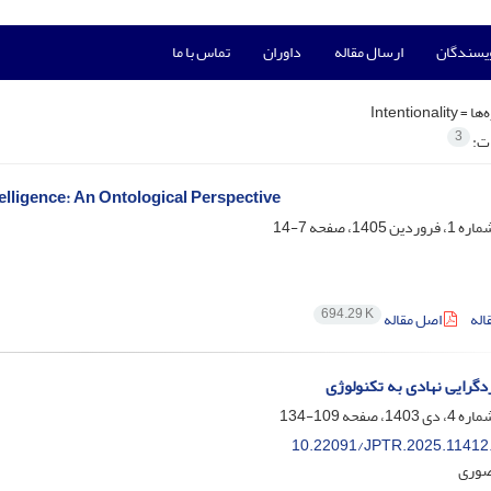
ویسندگان
ارسال مقاله
داوران
تماس با ما
‌ها =
Intentionality
3
ات:
telligence: An Ontological Perspective
7-14
694.29 K
اله
اصل مقاله
دگرایی نهادی به تکنولوژی
109-134
10.22091/JPTR.2025.11412
صوری