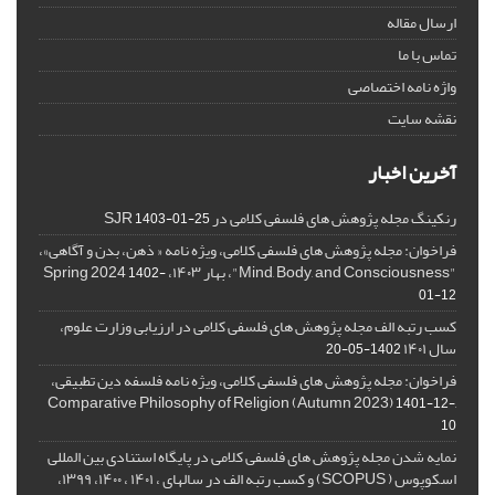
ارسال مقاله
تماس با ما
واژه نامه اختصاصی
نقشه سایت
آخرین اخبار
رنکینگ مجله پژوهش های فلسفی کلامی در SJR
1403-01-25
فراخوان: مجله پژوهش های فلسفی کلامی، ویژه نامه « ذهن، بدن و آگاهی»،
"Mind, Body, and Consciousness"، بهار ۱۴۰۳، Spring 2024
1402-
01-12
کسب رتبه الف مجله پژوهش های فلسفی کلامی در ارزیابی وزارت علوم،
سال ۱۴۰۱
1402-05-20
فراخوان: مجله پژوهش های فلسفی کلامی، ویژه نامه فلسفه دین تطبیقی،
,Comparative Philosophy of Religion (Autumn 2023)
1401-12-
10
نمایه شدن مجله پژوهش های فلسفی کلامی در پایگاه استنادی بین المللی
اسکوپوس ( SCOPUS) و کسب رتبه الف در سالهای ، ۱۴۰۱ ، ۱۴۰۰، ۱۳۹۹،