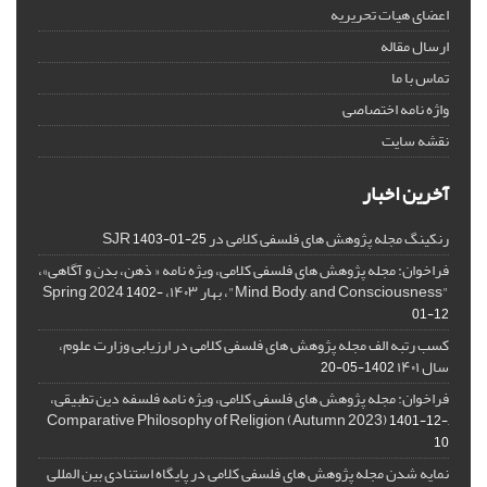
اعضای هیات تحریریه
ارسال مقاله
تماس با ما
واژه نامه اختصاصی
نقشه سایت
آخرین اخبار
رنکینگ مجله پژوهش های فلسفی کلامی در SJR
1403-01-25
فراخوان: مجله پژوهش های فلسفی کلامی، ویژه نامه « ذهن، بدن و آگاهی»،
"Mind, Body, and Consciousness"، بهار ۱۴۰۳، Spring 2024
1402-
01-12
کسب رتبه الف مجله پژوهش های فلسفی کلامی در ارزیابی وزارت علوم،
سال ۱۴۰۱
1402-05-20
فراخوان: مجله پژوهش های فلسفی کلامی، ویژه نامه فلسفه دین تطبیقی،
,Comparative Philosophy of Religion (Autumn 2023)
1401-12-
10
نمایه شدن مجله پژوهش های فلسفی کلامی در پایگاه استنادی بین المللی