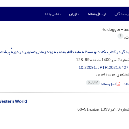
ویسندگان
ارسال مقاله
داوران
تماس با ما
‌ها =
Heidegger
7
ات:
دگر در کتابِ «کانت و مسئله مابعدالطبیعه» به وجه زمانی تصاویر در دورهٔ پیشا
99-128
10.22091/JPTR.2021.6427
ضنفری؛ فریده آفرین
6.38 M
اله
اصل مقاله
Western World
51-68