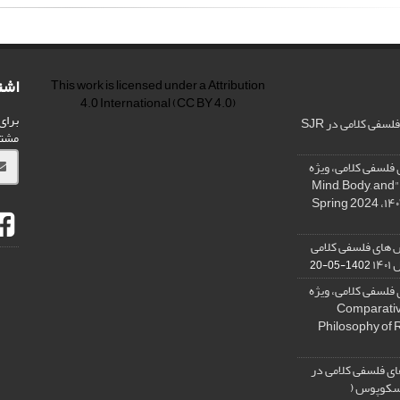
اشت
This work is licensed under a
Attribution
4.0 International
(CC BY 4.0)
برای
فی کلامی در SJR
مشت
فلسفی کلامی، ویژه
نامه « ذهن، بدن و آگاهی»، "Mind, Body, and
 های فلسفی کلامی
۱۴
1402-05-20
فلسفی کلامی، ویژه
فلسفه دین تطبیقی، ,Comparative
Philosophy of 
ی فلسفی کلامی در
 اسکوپوس (