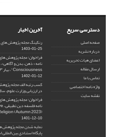
دسترسی سریع
آخرین اخبار
صفحه اصلی
رنکینگ مجله پژوهش های فلس
1403-01-25
درباره نشریه
فراخوان: مجله پژوهش های 
اعضای هیات تحریریه
ارسال مقاله
Consciousness"، بهار ۱۴۰۳، Spring 2024
1402-01-12
تماس با ما
کسب رتبه الف مجله پژوهش
واژه نامه اختصاصی
در ارزیابی وزارت علوم، سال ۰۱
نقشه سایت
فراخوان: مجله پژوهش های 
نامه 
Religion (Autumn 2023)
1401-12-10
نمایه شدن مجله پژوهش ها
پایگاه استنادی بین المللی