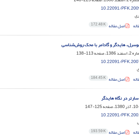
10.22091/PFK.200
ری
172.48 K
اله
اصل مقاله
سرل، هایدگر و گادامر با محک روش‌شناسی
113-138
10.22091/PFK.200
ی
184.45 K
اله
اصل مقاله
سارتر در نگاه هایدگر
125-147
10.22091/PFK.200
ی
193.59 K
اله
اصل مقاله