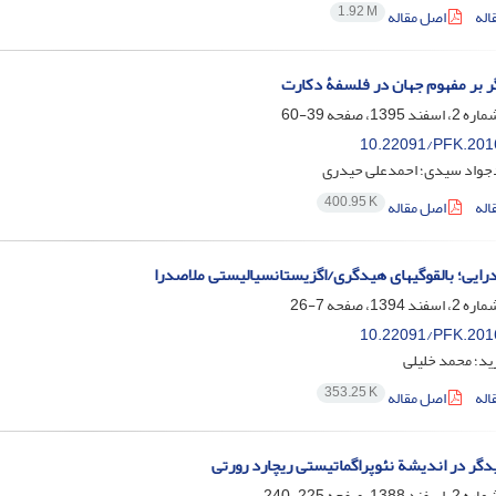
1.92 M
اله
اصل مقاله
 بر مفهوم جهان در فلسفۀ دکارت
39-60
10.22091/PFK.201
واد سیدی؛ احمدعلی حیدری
400.95 K
اله
اصل مقاله
ای هیدگری/اگزیستانسیالیستی ملاصدرا
7-26
10.22091/PFK.201
ید؛ محمد خلیلی
353.25 K
اله
اصل مقاله
یدگر در اندیشة نئوپراگماتیستی ریچارد رورتی
225-240