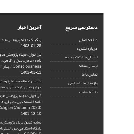
دسترسی سریع
آخرین اخبار
صفحه اصلی
رنکینگ مجله پژوهش های فلس
1403-01-25
درباره نشریه
فراخوان: مجله پژوهش های 
اعضای هیات تحریریه
ارسال مقاله
Consciousness"، بهار ۱۴۰۳، Spring 2024
1402-01-12
تماس با ما
کسب رتبه الف مجله پژوهش
واژه نامه اختصاصی
در ارزیابی وزارت علوم، سال ۰۱
نقشه سایت
فراخوان: مجله پژوهش های 
نامه 
Religion (Autumn 2023)
1401-12-10
نمایه شدن مجله پژوهش ها
پایگاه استنادی بین المللی