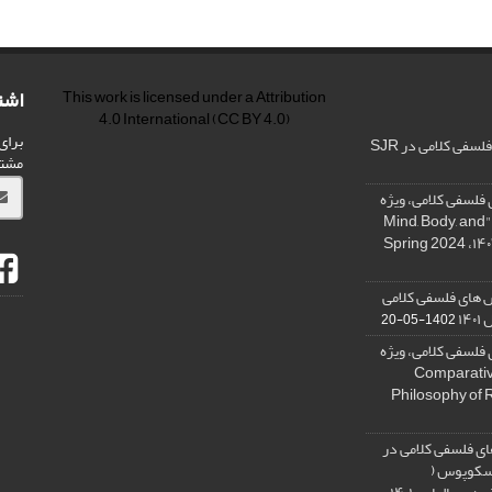
اشت
This work is licensed under a
Attribution
4.0 International
(CC BY 4.0)
برای
فی کلامی در SJR
مشت
فلسفی کلامی، ویژه
نامه « ذهن، بدن و آگاهی»، "Mind, Body, and
 های فلسفی کلامی
۱۴
1402-05-20
فلسفی کلامی، ویژه
فلسفه دین تطبیقی، ,Comparative
Philosophy of 
ی فلسفی کلامی در
 اسکوپوس (