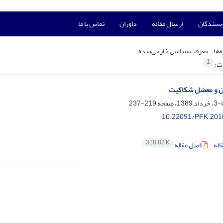
ویسندگان
ارسال مقاله
داوران
تماس با ما
‌ها =
معرفت‌شناسی خارجی‌شده
1
ات:
 و معضل شکاکیت
219-237
10.22091/PFK.201
318.82 K
اله
اصل مقاله