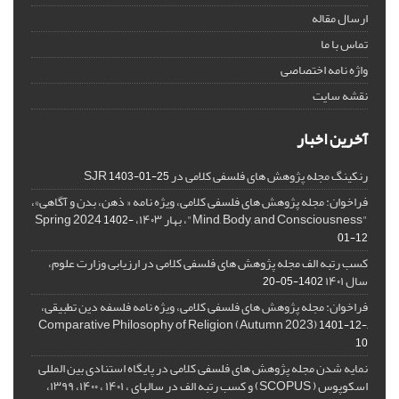
ارسال مقاله
تماس با ما
واژه نامه اختصاصی
نقشه سایت
آخرین اخبار
رنکینگ مجله پژوهش های فلسفی کلامی در SJR
1403-01-25
فراخوان: مجله پژوهش های فلسفی کلامی، ویژه نامه « ذهن، بدن و آگاهی»،
"Mind, Body, and Consciousness"، بهار ۱۴۰۳، Spring 2024
1402-
01-12
کسب رتبه الف مجله پژوهش های فلسفی کلامی در ارزیابی وزارت علوم،
سال ۱۴۰۱
1402-05-20
فراخوان: مجله پژوهش های فلسفی کلامی، ویژه نامه فلسفه دین تطبیقی،
,Comparative Philosophy of Religion (Autumn 2023)
1401-12-
10
نمایه شدن مجله پژوهش های فلسفی کلامی در پایگاه استنادی بین المللی
اسکوپوس ( SCOPUS) و کسب رتبه الف در سالهای ، ۱۴۰۱ ، ۱۴۰۰، ۱۳۹۹،