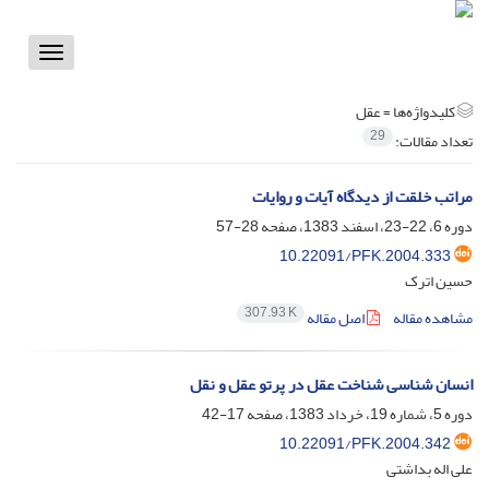
Toggle
vigation
کلیدواژه‌ها =
عقل
29
تعداد مقالات:
مراتب خلقت از دیدگاه آیات و روایات
دوره 6، 22-23، اسفند 1383، صفحه
28-57
10.22091/PFK.2004.333
حسین اترک
307.93 K
مشاهده مقاله
اصل مقاله
انسان شناسی شناخت عقل در پرتو عقل و نقل
دوره 5، شماره 19، خرداد 1383، صفحه
17-42
10.22091/PFK.2004.342
علی اله بداشتی