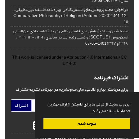
سال ۱۴۰۱
1402-05-20
فراخوان: مجله پژوهش های فلسفی کلامی، ویژه نامه فلسفه دین تطبیقی،
,Comparative Philosophy of Religion (Autumn 2023)
1401-12-
10
نمایه شدن مجله پژوهش های فلسفی کلامی در پایگاه استنادی بین المللی
اسکوپوس ( SCOPUS) و کسب رتبه الف در سالهای ، ۱۴۰۱ ، ۱۴۰۰، ۱۳۹۹،
۱۳۹۸ و ۱۳۹۷
1401-05-08
This work is licensed under a
Attribution 4.0 International
(CC
BY 4.0)
اشتراک خبرنامه
برای دریافت اخبار و اطلاعیه های مهم نشریه در خبرنامه نشریه مشترک
شوید.
این وب سایت از کوکی ها برای اطمینان از ارائه بهترین
اشتراک
خدمات استفاده می کند.
متوجه شدم
© سامانه مدیریت نشریات علمی.
قدرت گرفته از
سیناوب