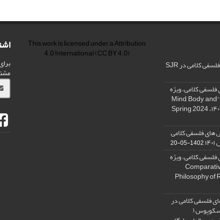
اشت
This work is licensed under a
Attribution
4.0 International
(CC BY 4.0)
برای
فی کلامی در SJR
مشت
فلسفی کلامی، ویژه
نامه « ذهن، بدن و آگاهی»، "Mind, Body, and
 های فلسفی کلامی
۱۴
1402-05-20
فلسفی کلامی، ویژه
فلسفه دین تطبیقی، ,Comparative
Philosophy of 
ی فلسفی کلامی در
 اسکوپوس (