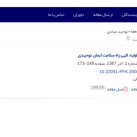
ویسندگان
ارسال مقاله
داوران
تماس با ما
‌ها =
توحید عبادی
1
ات:
لیاء الهی راه سلامت ایمان توحیدی
149-173
10.22091/PFK.200
ی
249.3 K
اله
اصل مقاله