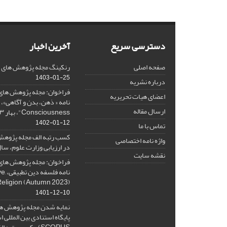
دسترسی سریع
آخرین اخبار
صفحه اصلی
رنکینگ مجله پژوهش های فلس
1403-01-25
درباره نشریه
فراخوان: مجله پژوهش های 
اعضای هیات تحریریه
ارسال مقاله
Consciousness"، بهار ۱۴۰۳، Spring 2024
1402-01-12
تماس با ما
کسب رتبه الف مجله پژوهش
واژه نامه اختصاصی
در ارزیابی وزارت علوم، سال ۰۱
نقشه سایت
فراخوان: مجله پژوهش های 
نامه 
Religion (Autumn 2023)
1401-12-10
نمایه شدن مجله پژوهش ها
پایگاه استنادی بین المللی