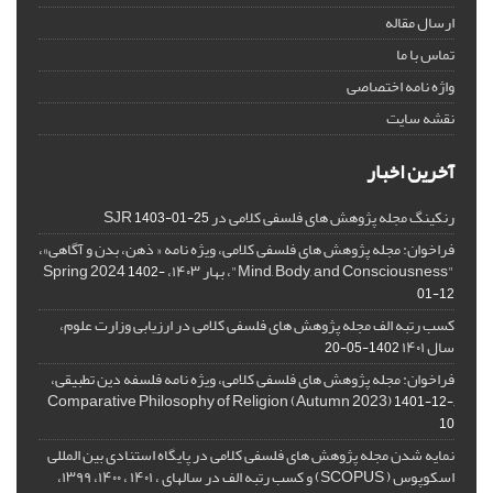
ارسال مقاله
تماس با ما
واژه نامه اختصاصی
نقشه سایت
آخرین اخبار
رنکینگ مجله پژوهش های فلسفی کلامی در SJR
1403-01-25
فراخوان: مجله پژوهش های فلسفی کلامی، ویژه نامه « ذهن، بدن و آگاهی»،
"Mind, Body, and Consciousness"، بهار ۱۴۰۳، Spring 2024
1402-
01-12
کسب رتبه الف مجله پژوهش های فلسفی کلامی در ارزیابی وزارت علوم،
سال ۱۴۰۱
1402-05-20
فراخوان: مجله پژوهش های فلسفی کلامی، ویژه نامه فلسفه دین تطبیقی،
,Comparative Philosophy of Religion (Autumn 2023)
1401-12-
10
نمایه شدن مجله پژوهش های فلسفی کلامی در پایگاه استنادی بین المللی
اسکوپوس ( SCOPUS) و کسب رتبه الف در سالهای ، ۱۴۰۱ ، ۱۴۰۰، ۱۳۹۹،