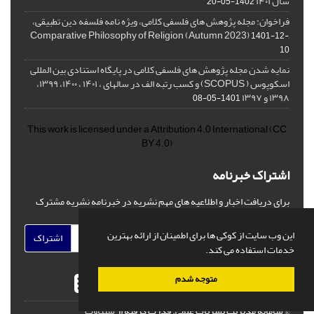
سال ۱۴۰۱
1402-05-20
فراخوان: مجله پژوهش های فلسفی کلامی، ویژه نامه فلسفه دین تطبیقی،
,Comparative Philosophy of Religion (Autumn 2023)
1401-12-
10
نمایه شدن مجله پژوهش های فلسفی کلامی در پایگاه استنادی بین المللی
اسکوپوس ( SCOPUS) و کسب رتبه الف در سالهای ، ۱۴۰۱ ، ۱۴۰۰، ۱۳۹۹،
۱۳۹۸ و ۱۳۹۷
1401-05-08
This work is licensed under a
Attribution 4.0 International
(CC
BY 4.0)
اشتراک خبرنامه
برای دریافت اخبار و اطلاعیه های مهم نشریه در خبرنامه نشریه مشترک
شوید.
این وب سایت از کوکی ها برای اطمینان از ارائه بهترین
اشتراک
خدمات استفاده می کند.
متوجه شدم
© سامانه مدیریت نشریات علمی.
قدرت گرفته از
سیناوب