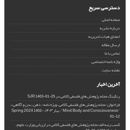
دسترسی سریع
صفحه اصلی
درباره نشریه
اعضای هیات تحریریه
ارسال مقاله
تماس با ما
واژه نامه اختصاصی
نقشه سایت
آخرین اخبار
رنکینگ مجله پژوهش های فلسفی کلامی در SJR
1403-01-25
فراخوان: مجله پژوهش های فلسفی کلامی، ویژه نامه « ذهن، بدن و آگاهی»،
"Mind, Body, and Consciousness"، بهار ۱۴۰۳، Spring 2024
1402-
01-12
کسب رتبه الف مجله پژوهش های فلسفی کلامی در ارزیابی وزارت علوم،