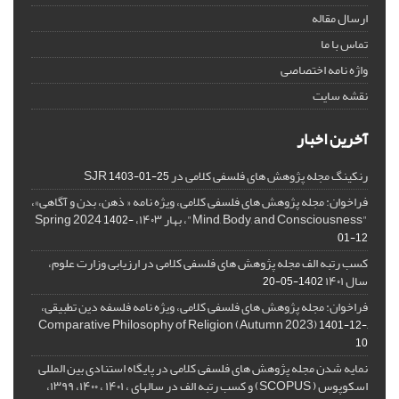
ارسال مقاله
تماس با ما
واژه نامه اختصاصی
نقشه سایت
آخرین اخبار
رنکینگ مجله پژوهش های فلسفی کلامی در SJR
1403-01-25
فراخوان: مجله پژوهش های فلسفی کلامی، ویژه نامه « ذهن، بدن و آگاهی»،
"Mind, Body, and Consciousness"، بهار ۱۴۰۳، Spring 2024
1402-
01-12
کسب رتبه الف مجله پژوهش های فلسفی کلامی در ارزیابی وزارت علوم،
سال ۱۴۰۱
1402-05-20
فراخوان: مجله پژوهش های فلسفی کلامی، ویژه نامه فلسفه دین تطبیقی،
,Comparative Philosophy of Religion (Autumn 2023)
1401-12-
10
نمایه شدن مجله پژوهش های فلسفی کلامی در پایگاه استنادی بین المللی
اسکوپوس ( SCOPUS) و کسب رتبه الف در سالهای ، ۱۴۰۱ ، ۱۴۰۰، ۱۳۹۹،