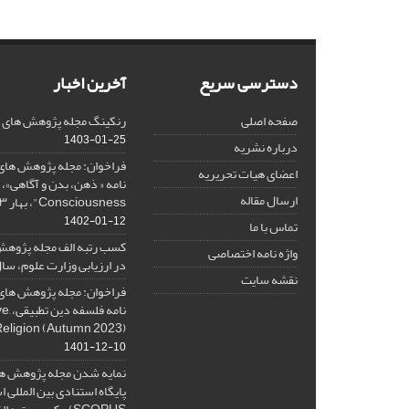
دسترسی سریع
آخرین اخبار
صفحه اصلی
رنکینگ مجله پژوهش های فلس
1403-01-25
درباره نشریه
فراخوان: مجله پژوهش های 
اعضای هیات تحریریه
ارسال مقاله
Consciousness"، بهار ۱۴۰۳، Spring 2024
1402-01-12
تماس با ما
کسب رتبه الف مجله پژوهش
واژه نامه اختصاصی
در ارزیابی وزارت علوم، سال ۰۱
نقشه سایت
فراخوان: مجله پژوهش های 
نامه 
Religion (Autumn 2023)
1401-12-10
نمایه شدن مجله پژوهش ها
پایگاه استنادی بین المللی