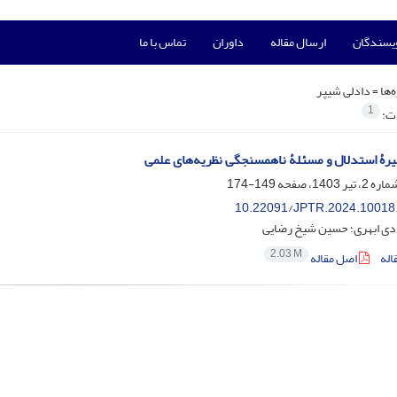
ویسندگان
ارسال مقاله
داوران
تماس با ما
‌ها =
دادلی شیپر
1
ات:
یرۀ استدلال و مسئلۀ ناهمسنجگی نظریه‌های علمی
149-174
10.22091/JPTR.2024.10018
دی ابهری؛ حسین شیخ رضایی
2.03 M
اله
اصل مقاله