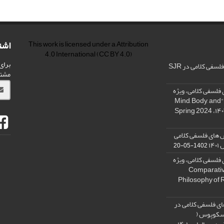
اشت
This work is licensed under a
Attribution
4.0 International
(CC BY 4.0)
برای
فی کلامی در SJR
مشت
فلسفی کلامی، ویژه
نامه « ذهن، بدن و آگاهی»، "Mind, Body, and
 های فلسفی کلامی
۱۴
1402-05-20
فلسفی کلامی، ویژه
فلسفه دین تطبیقی، ,Comparative
Philosophy of 
ی فلسفی کلامی در
 اسکوپوس (