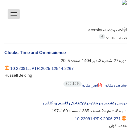
Toggle
vigation
کلیدواژه‌ها =
eternity
4
تعداد مقالات:
Clocks, Time and Omniscience
دوره 27، شماره 3، مهر 1404، صفحه
5-20
10.22091/JPTR.2025.12544.3267
Russell Belding
855.15 K
مشاهده مقاله
اصل مقاله
بررسی تطبیقی برهان جهان‌شناختی فلسفی و کلامی
دوره 8، شماره 2، اسفند 1385، صفحه
169-197
10.22091/PFK.2006.271
محمد اکوان