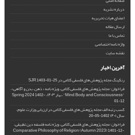
صفحه اصلی
درباره نشریه
اعضای هیات تحریریه
ارسال مقاله
تماس با ما
واژه نامه اختصاصی
نقشه سایت
آخرین اخبار
رنکینگ مجله پژوهش های فلسفی کلامی در SJR
1403-01-25
فراخوان: مجله پژوهش های فلسفی کلامی، ویژه نامه « ذهن، بدن و آگاهی»،
"Mind, Body, and Consciousness"، بهار ۱۴۰۳، Spring 2024
1402-
01-12
کسب رتبه الف مجله پژوهش های فلسفی کلامی در ارزیابی وزارت علوم،
سال ۱۴۰۱
1402-05-20
فراخوان: مجله پژوهش های فلسفی کلامی، ویژه نامه فلسفه دین تطبیقی،
,Comparative Philosophy of Religion (Autumn 2023)
1401-12-