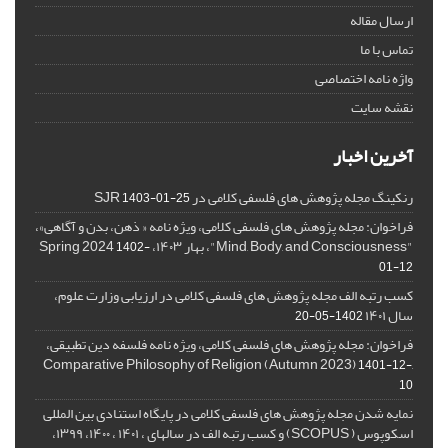
ارسال مقاله
تماس با ما
واژه نامه اختصاصی
نقشه سایت
آخرین اخبار
رنکینگ مجله پژوهش های فلسفی کلامی در SJR
1403-01-25
فراخوان: مجله پژوهش های فلسفی کلامی، ویژه نامه « ذهن، بدن و آگاهی»،
"Mind, Body, and Consciousness"، بهار ۱۴۰۳، Spring 2024
1402-
01-12
کسب رتبه الف مجله پژوهش های فلسفی کلامی در ارزیابی وزارت علوم،
سال ۱۴۰۱
1402-05-20
فراخوان: مجله پژوهش های فلسفی کلامی، ویژه نامه فلسفه دین تطبیقی،
,Comparative Philosophy of Religion (Autumn 2023)
1401-12-
10
نمایه شدن مجله پژوهش های فلسفی کلامی در پایگاه استنادی بین المللی
اسکوپوس ( SCOPUS) و کسب رتبه الف در سالهای ، ۱۴۰۱ ، ۱۴۰۰، ۱۳۹۹،