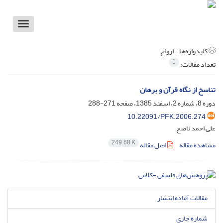
Toggle
vigation
کلیدواژه‌ها =
ارواح
1
تعداد مقالات:
تناسخ از نگاه قرآن و برهان
دوره 8، شماره 2، اسفند 1385، صفحه
271-288
10.22091/PFK.2006.274
علی احمد ناصح
249.68 K
مشاهده مقاله
اصل مقاله
مقالات آماده انتشار
شماره جاری