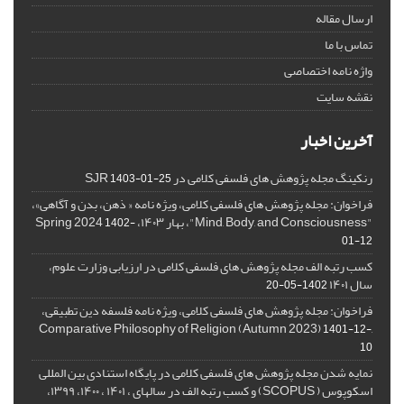
ارسال مقاله
تماس با ما
واژه نامه اختصاصی
نقشه سایت
آخرین اخبار
رنکینگ مجله پژوهش های فلسفی کلامی در SJR
1403-01-25
فراخوان: مجله پژوهش های فلسفی کلامی، ویژه نامه « ذهن، بدن و آگاهی»،
"Mind, Body, and Consciousness"، بهار ۱۴۰۳، Spring 2024
1402-
01-12
کسب رتبه الف مجله پژوهش های فلسفی کلامی در ارزیابی وزارت علوم،
سال ۱۴۰۱
1402-05-20
فراخوان: مجله پژوهش های فلسفی کلامی، ویژه نامه فلسفه دین تطبیقی،
,Comparative Philosophy of Religion (Autumn 2023)
1401-12-
10
نمایه شدن مجله پژوهش های فلسفی کلامی در پایگاه استنادی بین المللی
اسکوپوس ( SCOPUS) و کسب رتبه الف در سالهای ، ۱۴۰۱ ، ۱۴۰۰، ۱۳۹۹،