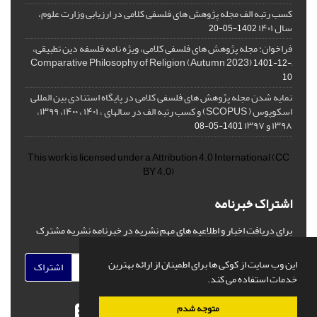
کسب رتبه الف مجله پژوهش های فلسفی کلامی در ارزیابی وزارت علوم،
سال ۱۴۰۱
1402-05-20
فراخوان: مجله پژوهش های فلسفی کلامی، ویژه نامه فلسفه دین تطبیقی،
,Comparative Philosophy of Religion (Autumn 2023)
1401-12-
10
نمایه شدن مجله پژوهش های فلسفی کلامی در پایگاه استنادی بین المللی
اسکوپوس ( SCOPUS) و کسب رتبه الف در سالهای ، ۱۴۰۱ ، ۱۴۰۰، ۱۳۹۹،
۱۳۹۸ و ۱۳۹۷
1401-05-08
This work is licensed under a
Attribution 4.0 International
(CC
BY 4.0)
اشتراک خبرنامه
برای دریافت اخبار و اطلاعیه های مهم نشریه در خبرنامه نشریه مشترک
شوید.
این وب سایت از کوکی ها برای اطمینان از ارائه بهترین
اشتراک
خدمات استفاده می کند.
متوجه شدم