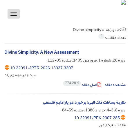
Toggle
vigation
کلیدواژه‌ها =
Divine simplicity
2
تعداد مقالات:
Divine Simplicity: A New Assessment
دوره 28، شماره 1، فروردین 1405، صفحه
95-112
10.22091/JPTR.2026.13037.3307
سید جابر موسوی راد
774.28 K
مشاهده مقاله
اصل مقاله
نظریه بساطت ذات الهی؛ برخورد دو پارادایم فلسفی
دوره 8، 3-4، خرداد 1386، صفحه
59-84
10.22091/PFK.2007.285
محمد سعیدی مهر