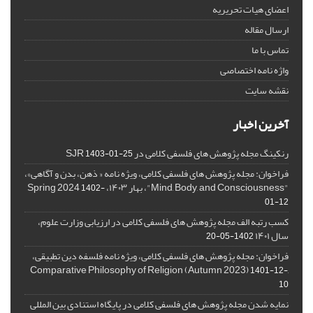
اعضای هیات تحریریه
ارسال مقاله
تماس با ما
واژه نامه اختصاصی
نقشه سایت
آخرین اخبار
رنکینگ مجله پژوهش های فلسفی کلامی در SJR
1403-01-25
فراخوان: مجله پژوهش های فلسفی کلامی، ویژه نامه « ذهن، بدن و آگاهی»،
"Mind, Body, and Consciousness"، بهار ۱۴۰۳، Spring 2024
1402-
01-12
کسب رتبه الف مجله پژوهش های فلسفی کلامی در ارزیابی وزارت علوم،
سال ۱۴۰۱
1402-05-20
فراخوان: مجله پژوهش های فلسفی کلامی، ویژه نامه فلسفه دین تطبیقی،
,Comparative Philosophy of Religion (Autumn 2023)
1401-12-
10
نمایه شدن مجله پژوهش های فلسفی کلامی در پایگاه استنادی بین المللی