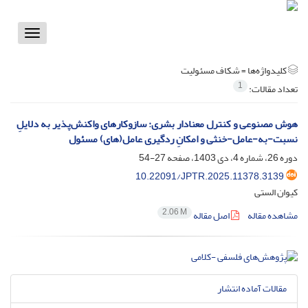
Toggle
vigation
کلیدواژه‌ها =
شکاف مسئولیت
1
تعداد مقالات:
هوش مصنوعی و کنترل معنادار بشری: سازوکارهای واکنش‌پذیر به دلایلِ
نسبت-به-عامل-خنثی و امکانِ ردگیری عامل(های) مسئول
دوره 26، شماره 4، دی 1403، صفحه
27-54
10.22091/JPTR.2025.11378.3139
کیوان الستی
2.06 M
مشاهده مقاله
اصل مقاله
مقالات آماده انتشار