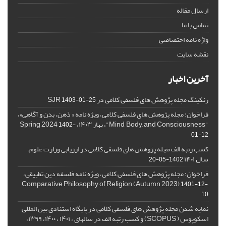
ارسال مقاله
تماس با ما
واژه نامه اختصاصی
نقشه سایت
آخرین اخبار
رنکینگ مجله پژوهش های فلسفی کلامی در SJR
1403-01-25
فراخوان: مجله پژوهش های فلسفی کلامی، ویژه نامه « ذهن، بدن و آگاهی»،
"Mind, Body, and Consciousness"، بهار ۱۴۰۳، Spring 2024
1402-
01-12
کسب رتبه الف مجله پژوهش های فلسفی کلامی در ارزیابی وزارت علوم،
سال ۱۴۰۱
1402-05-20
فراخوان: مجله پژوهش های فلسفی کلامی، ویژه نامه فلسفه دین تطبیقی،
,Comparative Philosophy of Religion (Autumn 2023)
1401-12-
10
نمایه شدن مجله پژوهش های فلسفی کلامی در پایگاه استنادی بین المللی
اسکوپوس ( SCOPUS) و کسب رتبه الف در سالهای ، ۱۴۰۱ ، ۱۴۰۰، ۱۳۹۹،