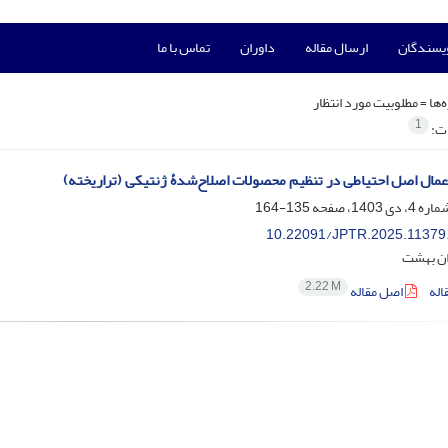
ویسندگان
ارسال مقاله
داوران
تماس با ما
‌ها =
مطلوبیت مورد انتظار
1
ات:
اِعمال اصل احتیاطی در تنظیم محصولات اصلاح‌شدۀ ژنتیکی (تراریخته)
135-164
10.22091/JPTR.2025.11379
ان بهشت
2.22 M
اله
اصل مقاله