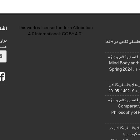
اشت
This work is licensed under a
Attribution
4.0 International
(CC BY 4.0)
برای
فی کلامی در SJR
مشت
فلسفی کلامی، ویژه
نامه « ذهن، بدن و آگاهی»، "Mind, Body, and
 های فلسفی کلامی
۱۴
1402-05-20
فلسفی کلامی، ویژه
فلسفه دین تطبیقی، ,Comparative
Philosophy of 
ی فلسفی کلامی در
 اسکوپوس (