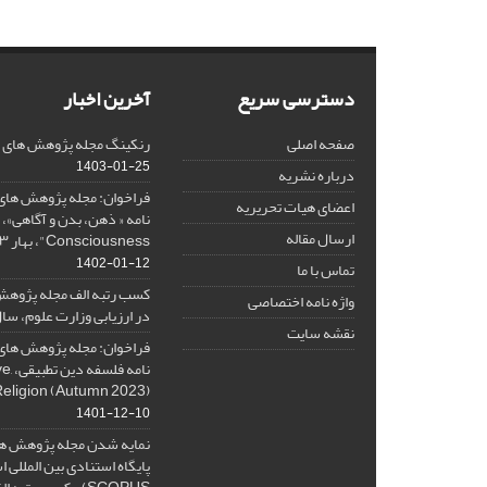
دسترسی سریع
آخرین اخبار
صفحه اصلی
رنکینگ مجله پژوهش های فلس
1403-01-25
درباره نشریه
فراخوان: مجله پژوهش های 
اعضای هیات تحریریه
ارسال مقاله
Consciousness"، بهار ۱۴۰۳، Spring 2024
1402-01-12
تماس با ما
کسب رتبه الف مجله پژوهش
واژه نامه اختصاصی
در ارزیابی وزارت علوم، سال ۰۱
نقشه سایت
فراخوان: مجله پژوهش های 
نامه 
Religion (Autumn 2023)
1401-12-10
نمایه شدن مجله پژوهش ها
پایگاه استنادی بین المللی