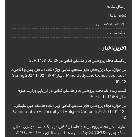
ارسال مقاله
تماس با ما
واژه نامه اختصاصی
نقشه سایت
آخرین اخبار
رنکینگ مجله پژوهش های فلسفی کلامی در SJR
1403-01-25
فراخوان: مجله پژوهش های فلسفی کلامی، ویژه نامه « ذهن، بدن و آگاهی»،
"Mind, Body, and Consciousness"، بهار ۱۴۰۳، Spring 2024
1402-
01-12
کسب رتبه الف مجله پژوهش های فلسفی کلامی در ارزیابی وزارت علوم،
سال ۱۴۰۱
1402-05-20
فراخوان: مجله پژوهش های فلسفی کلامی، ویژه نامه فلسفه دین تطبیقی،
,Comparative Philosophy of Religion (Autumn 2023)
1401-12-
10
نمایه شدن مجله پژوهش های فلسفی کلامی در پایگاه استنادی بین المللی
اسکوپوس ( SCOPUS) و کسب رتبه الف در سالهای ، ۱۴۰۱ ، ۱۴۰۰، ۱۳۹۹،