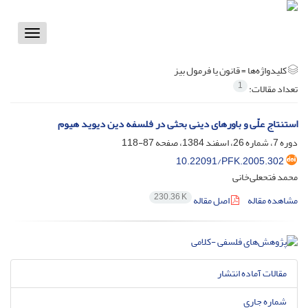
Toggle
vigation
کلیدواژه‌ها =
قانون یا فرمول بیز
1
تعداد مقالات:
استنتاج علّى و باورهای دینى بحثى در فلسفه دین دیوید هیوم
دوره 7، شماره 26، اسفند 1384، صفحه
87-118
10.22091/PFK.2005.302
محمد فتحعلى‌خانى
230.36 K
مشاهده مقاله
اصل مقاله
مقالات آماده انتشار
شماره جاری