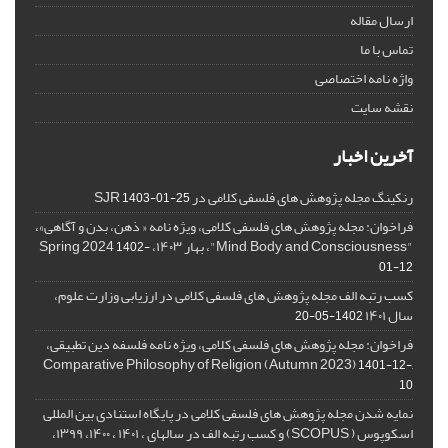
ارسال مقاله
تماس با ما
واژه نامه اختصاصی
نقشه سایت
آخرین اخبار
رنکینگ مجله پژوهش های فلسفی کلامی در SJR
1403-01-25
فراخوان: مجله پژوهش های فلسفی کلامی، ویژه نامه « ذهن، بدن و آگاهی»،
"Mind, Body, and Consciousness"، بهار ۱۴۰۳، Spring 2024
1402-
01-12
کسب رتبه الف مجله پژوهش های فلسفی کلامی در ارزیابی وزارت علوم،
سال ۱۴۰۱
1402-05-20
فراخوان: مجله پژوهش های فلسفی کلامی، ویژه نامه فلسفه دین تطبیقی،
,Comparative Philosophy of Religion (Autumn 2023)
1401-12-
10
نمایه شدن مجله پژوهش های فلسفی کلامی در پایگاه استنادی بین المللی
اسکوپوس ( SCOPUS) و کسب رتبه الف در سالهای ، ۱۴۰۱ ، ۱۴۰۰، ۱۳۹۹،