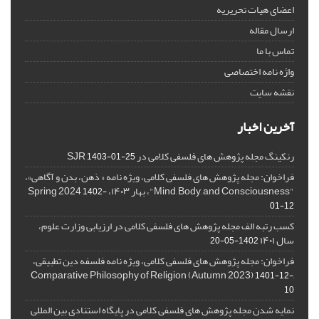
اعضای هیات تحریریه
ارسال مقاله
تماس با ما
واژه نامه اختصاصی
نقشه سایت
آخرین اخبار
رنکینگ مجله پژوهش های فلسفی کلامی در SJR
1403-01-25
فراخوان: مجله پژوهش های فلسفی کلامی، ویژه نامه « ذهن، بدن و آگاهی»،
"Mind, Body, and Consciousness"، بهار ۱۴۰۳، Spring 2024
1402-
01-12
کسب رتبه الف مجله پژوهش های فلسفی کلامی در ارزیابی وزارت علوم،
سال ۱۴۰۱
1402-05-20
فراخوان: مجله پژوهش های فلسفی کلامی، ویژه نامه فلسفه دین تطبیقی،
,Comparative Philosophy of Religion (Autumn 2023)
1401-12-
10
نمایه شدن مجله پژوهش های فلسفی کلامی در پایگاه استنادی بین المللی