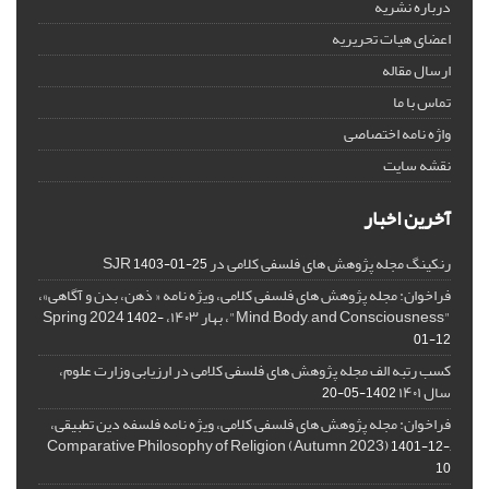
درباره نشریه
اعضای هیات تحریریه
ارسال مقاله
تماس با ما
واژه نامه اختصاصی
نقشه سایت
آخرین اخبار
رنکینگ مجله پژوهش های فلسفی کلامی در SJR
1403-01-25
فراخوان: مجله پژوهش های فلسفی کلامی، ویژه نامه « ذهن، بدن و آگاهی»،
"Mind, Body, and Consciousness"، بهار ۱۴۰۳، Spring 2024
1402-
01-12
کسب رتبه الف مجله پژوهش های فلسفی کلامی در ارزیابی وزارت علوم،
سال ۱۴۰۱
1402-05-20
فراخوان: مجله پژوهش های فلسفی کلامی، ویژه نامه فلسفه دین تطبیقی،
,Comparative Philosophy of Religion (Autumn 2023)
1401-12-
10