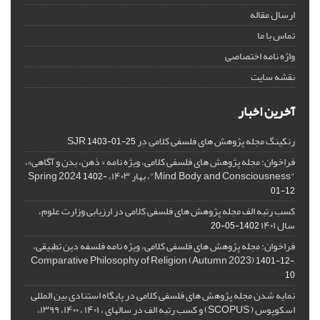
ارسال مقاله
تماس با ما
واژه نامه اختصاصی
نقشه سایت
آخرین اخبار
رنکینگ مجله پژوهش های فلسفی کلامی در SJR
1403-01-25
فراخوان: مجله پژوهش های فلسفی کلامی، ویژه نامه « ذهن، بدن و آگاهی»،
"Mind, Body, and Consciousness"، بهار ۱۴۰۳، Spring 2024
1402-
01-12
کسب رتبه الف مجله پژوهش های فلسفی کلامی در ارزیابی وزارت علوم،
سال ۱۴۰۱
1402-05-20
فراخوان: مجله پژوهش های فلسفی کلامی، ویژه نامه فلسفه دین تطبیقی،
,Comparative Philosophy of Religion (Autumn 2023)
1401-12-
10
نمایه شدن مجله پژوهش های فلسفی کلامی در پایگاه استنادی بین المللی
اسکوپوس ( SCOPUS) و کسب رتبه الف در سالهای ، ۱۴۰۱ ، ۱۴۰۰، ۱۳۹۹،