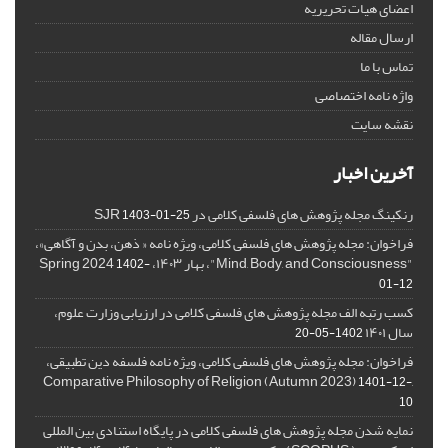
اعضای هیات تحریریه
ارسال مقاله
تماس با ما
واژه نامه اختصاصی
نقشه سایت
آخرین اخبار
رنکینگ مجله پژوهش های فلسفی کلامی در SJR
1403-01-25
فراخوان: مجله پژوهش های فلسفی کلامی، ویژه نامه « ذهن، بدن و آگاهی»،
"Mind, Body, and Consciousness"، بهار ۱۴۰۳، Spring 2024
1402-
01-12
کسب رتبه الف مجله پژوهش های فلسفی کلامی در ارزیابی وزارت علوم،
سال ۱۴۰۱
1402-05-20
فراخوان: مجله پژوهش های فلسفی کلامی، ویژه نامه فلسفه دین تطبیقی،
,Comparative Philosophy of Religion (Autumn 2023)
1401-12-
10
نمایه شدن مجله پژوهش های فلسفی کلامی در پایگاه استنادی بین المللی