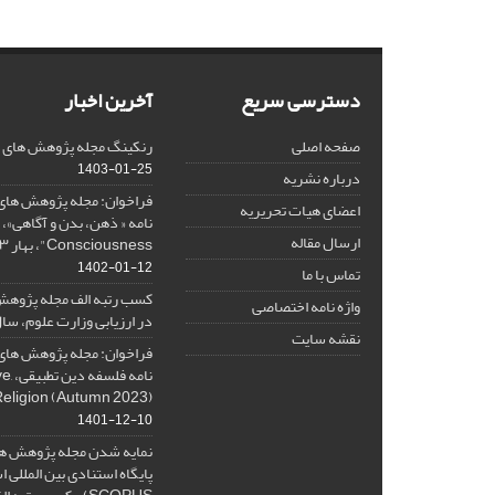
دسترسی سریع
آخرین اخبار
صفحه اصلی
رنکینگ مجله پژوهش های فلس
1403-01-25
درباره نشریه
فراخوان: مجله پژوهش های 
اعضای هیات تحریریه
ارسال مقاله
Consciousness"، بهار ۱۴۰۳، Spring 2024
1402-01-12
تماس با ما
کسب رتبه الف مجله پژوهش
واژه نامه اختصاصی
در ارزیابی وزارت علوم، سال ۰۱
نقشه سایت
فراخوان: مجله پژوهش های 
نامه 
Religion (Autumn 2023)
1401-12-10
نمایه شدن مجله پژوهش ها
پایگاه استنادی بین المللی