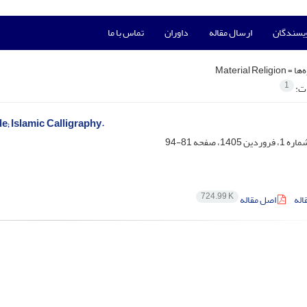
ویسندگان
ارسال مقاله
داوران
تماس با ما
‌ها =
Material Religion
1
ات:
; Islamic Calligraphy.
81-94
724.99 K
اله
اصل مقاله