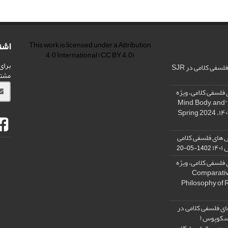
اشت
This work is licensed under a
Attribution
4.0 International
(CC BY 4.0)
برای
فی کلامی در SJR
مشت
فلسفی کلامی، ویژه
نامه « ذهن، بدن و آگاهی»، "Mind, Body, and
 های فلسفی کلامی
۱۴
1402-05-20
فلسفی کلامی، ویژه
فلسفه دین تطبیقی، ,Comparative
Philosophy of 
ی فلسفی کلامی در
 اسکوپوس (