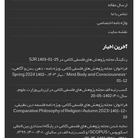
ارسال مقاله
تماس با ما
واژه نامه اختصاصی
نقشه سایت
آخرین اخبار
رنکینگ مجله پژوهش های فلسفی کلامی در SJR
1403-01-25
فراخوان: مجله پژوهش های فلسفی کلامی، ویژه نامه « ذهن، بدن و آگاهی»،
"Mind, Body, and Consciousness"، بهار ۱۴۰۳، Spring 2024
1402-
01-12
کسب رتبه الف مجله پژوهش های فلسفی کلامی در ارزیابی وزارت علوم،
سال ۱۴۰۱
1402-05-20
فراخوان: مجله پژوهش های فلسفی کلامی، ویژه نامه فلسفه دین تطبیقی،
,Comparative Philosophy of Religion (Autumn 2023)
1401-12-
10
نمایه شدن مجله پژوهش های فلسفی کلامی در پایگاه استنادی بین المللی
اسکوپوس ( SCOPUS) و کسب رتبه الف در سالهای ، ۱۴۰۱ ، ۱۴۰۰، ۱۳۹۹،