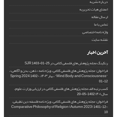
درباره نشریه
اعضای هیات تحریریه
ارسال مقاله
تماس با ما
واژه نامه اختصاصی
نقشه سایت
آخرین اخبار
رنکینگ مجله پژوهش های فلسفی کلامی در SJR
1403-01-25
فراخوان: مجله پژوهش های فلسفی کلامی، ویژه نامه « ذهن، بدن و آگاهی»،
"Mind, Body, and Consciousness"، بهار ۱۴۰۳، Spring 2024
1402-
01-12
کسب رتبه الف مجله پژوهش های فلسفی کلامی در ارزیابی وزارت علوم،
سال ۱۴۰۱
1402-05-20
فراخوان: مجله پژوهش های فلسفی کلامی، ویژه نامه فلسفه دین تطبیقی،
,Comparative Philosophy of Religion (Autumn 2023)
1401-12-
10