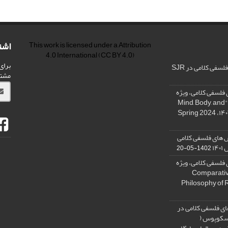
اشت
This work is licensed under a
Attribution
4.0 International
(CC BY 4.0)
برای
فی کلامی در SJR
مشت
فلسفی کلامی، ویژه
نامه « ذهن، بدن و آگاهی»، "Mind, Body, and
 های فلسفی کلامی
۱۴
1402-05-20
فلسفی کلامی، ویژه
فلسفه دین تطبیقی، ,Comparative
Philosophy of 
ی فلسفی کلامی در
 اسکوپوس (