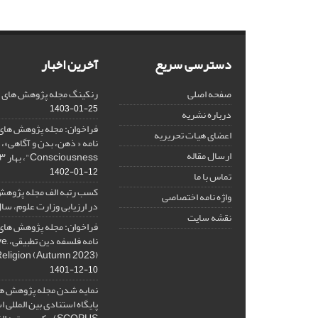
دسترسی سریع
آخرین اخبار
صفحه اصلی
رنکینگ مجله پژوهش های فلس
1403-01-25
درباره نشریه
فراخوان: مجله پژوهش های 
اعضای هیات تحریریه
ارسال مقاله
Consciousness"، بهار ۱۴۰۳، Spring 2024
1402-01-12
تماس با ما
کسب رتبه الف مجله پژوهش
واژه نامه اختصاصی
در ارزیابی وزارت علوم، سال ۰۱
نقشه سایت
فراخوان: مجله پژوهش های 
نامه 
Religion (Autumn 2023)
1401-12-10
نمایه شدن مجله پژوهش ها
پایگاه استنادی بین المللی