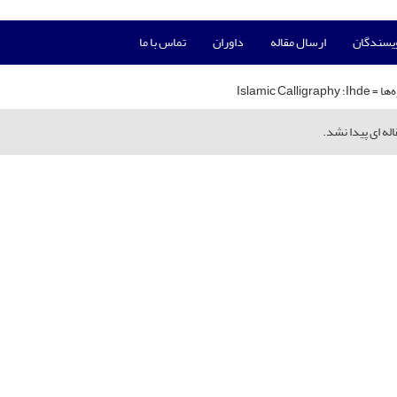
ویسندگان
ارسال مقاله
داوران
تماس با ما
‌ها =
Ihde؛ Islamic Calligraphy
له ای پیدا نشد.